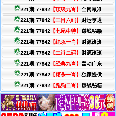
221期:77842
【顶级九肖】
全网最准
221期:77842
【三肖六码】
财运亨通
221期:77842
【七尾中特】
赚钱秘籍
221期:77842
【绝杀一肖】
财源滚滚
221期:77842
【二肖二码】
财源滚滚
221期:77842
【经典九肖】
轰动广东
221期:77842
【精杀一肖】
独家提供
221期:77842
【跑狗二肖】
赚钱秘籍