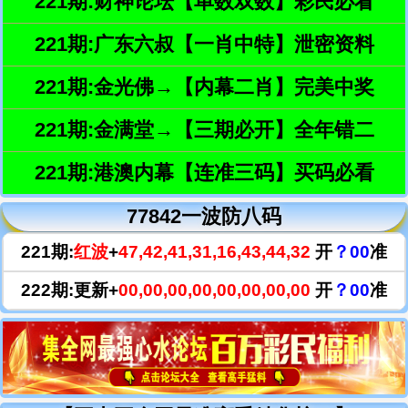
221期:财神论坛【单数双数】彩民必看
221期:广东六叔【一肖中特】泄密资料
221期:金光佛→【内幕二肖】完美中奖
221期:金满堂→【三期必开】全年错二
221期:港澳内幕【连准三码】买码必看
77842一波防八码
221期:
红波
+
47,42,41,31,16,43,44,32
开
？00
准
222期:更新+
00,00,00,00,00,00,00,00
开
？00
准