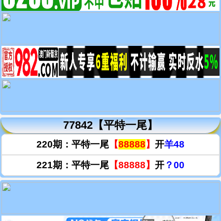
77842【平特一尾】
220期：平特一尾
【
8
8
8
8
8
】
开
羊48
221期：平特一尾
【88888】
开
？00