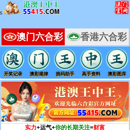
5
澳门六合彩
香港六合彩
开奖记录
澳彩规律
挑码助手
高手资料
澳彩图库
实力
+运气+
你的长期关注
=
财富