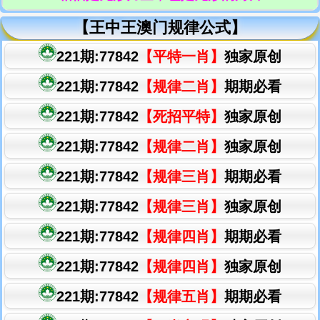
【王中王澳门规律公式】
221期:77842
【平特一肖】
独家原创
221期:77842
【规律二肖】
期期必看
221期:77842
【死招平特】
独家原创
221期:77842
【规律二肖】
独家原创
221期:77842
【规律三肖】
期期必看
221期:77842
【规律三肖】
独家原创
221期:77842
【规律四肖】
期期必看
221期:77842
【规律四肖】
独家原创
221期:77842
【规律五肖】
期期必看