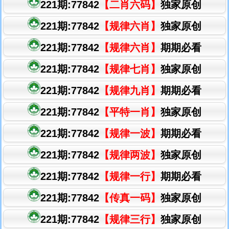
221期:77842
【二肖六码】
独家原创
221期:77842
【规律六肖】
独家原创
221期:77842
【规律六肖】
期期必看
221期:77842
【规律七肖】
独家原创
221期:77842
【规律九肖】
期期必看
221期:77842
【平特一肖】
独家原创
221期:77842
【规律一波】
期期必看
221期:77842
【规律两波】
独家原创
221期:77842
【规律一行】
期期必看
221期:77842
【传真一码】
独家原创
221期:77842
【规律三行】
独家原创