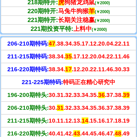
218期特开:
虎
狗猪龙鸡鼠
(￥2000)
220期特开:
马兔牛狗猴
羊
(￥2000)
221期特开:
长期关注稳赢
(￥2000)
221期投资平特:
上料中
(￥2000)
206-210期特码:
47
.38.34.35.17.12.20.04.22.11
211-215期特码:
38.34.
35
.17.12.20.04.22.11.46
216-220期特码:
38.34.
17
.12.20.22.11.46.30.33
221-225期特码:
特码正在精心研究中
196-200期特头:
30.31.32.33.34.35.
36
.37.38.
39
206-210期特头:
30.
31
.32.33.34.35.36.37.38.39
211-215期特头:
10.11.12.13.
14
.15.16.17.18.19
216-220期特头:
40.41.42.
43
.44.45.46.47.
48
.49