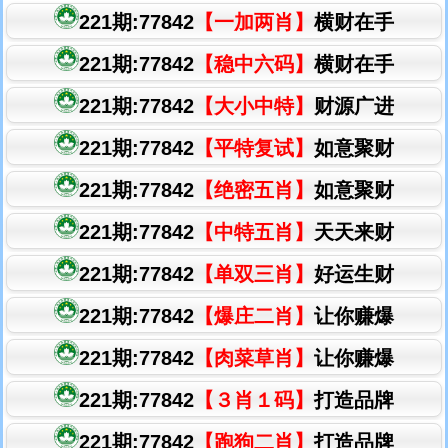
221期:77842
【一加两肖】
横财在手
221期:77842
【稳中六码】
横财在手
221期:77842
【大小中特】
财源广进
221期:77842
【平特复试】
如意聚财
221期:77842
【绝密五肖】
如意聚财
221期:77842
【中特五肖】
天天来财
221期:77842
【单双三肖】
好运生财
221期:77842
【爆庄二肖】
让你赚爆
221期:77842
【肉菜草肖】
让你赚爆
221期:77842
【３肖１码】
打造品牌
221期:77842
【跑狗二肖】
打造品牌