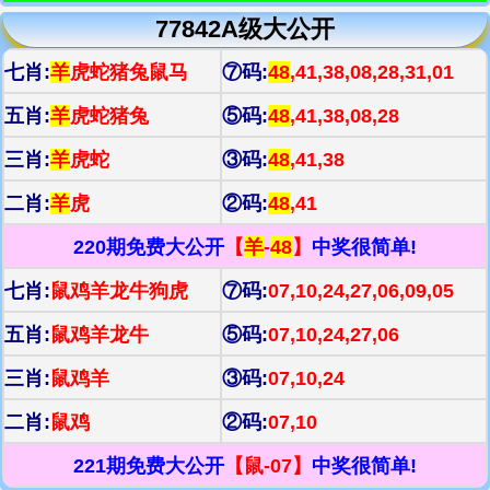
77842A级大公开
七肖:
羊
虎蛇猪兔鼠马
⑦码:
48
,41,38,08,28,31,01
五肖:
羊
虎蛇猪兔
⑤码:
48
,41,38,08,28
三肖:
羊
虎蛇
③码:
48
,41,38
二肖:
羊
虎
②码:
48
,41
220期免费大公开
【
羊
-
48
】
中奖很简单!
七肖:
鼠鸡羊龙牛狗虎
⑦码:
07,10,24,27,06,09,05
五肖:
鼠鸡羊龙牛
⑤码:
07,10,24,27,06
三肖:
鼠鸡羊
③码:
07,10,24
二肖:
鼠鸡
②码:
07,10
221期免费大公开
【鼠-07】
中奖很简单!