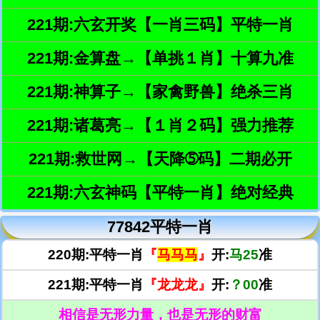
221期:六玄开奖【一肖三码】平特一肖
221期:金算盘→【单挑１肖】十算九准
221期:神算子→【家禽野兽】绝杀三肖
221期:诸葛亮→【１肖２码】强力推荐
221期:救世网→【天降➄码】二期必开
221期:六玄神码【平特一肖】绝对经典
77842平特一肖
220期:平特一肖
『
马
马
马
』
开:
马25
准
221期:平特一肖
『龙龙龙』
开:
？00
准
相信是无形力量，也是无形的财富