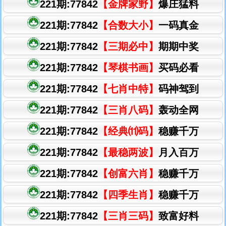
221期:77842
【金牌家野】
爆庄猛料
221期:77842
【合数大小】
一码真金
221期:77842
【三期必中】
期期中奖
221期:77842
【琴棋书画】
买码必看
221期:77842
【七肖中特】
码神驾到
221期:77842
【三肖八码】
轰动全网
221期:77842
【经典⑾码】
稳赚千万
221期:77842
【最稳两波】
月入百万
221期:77842
【创富六肖】
稳赚千万
221期:77842
【四季生肖】
稳赚千万
221期:77842
【三肖三码】
致富好料